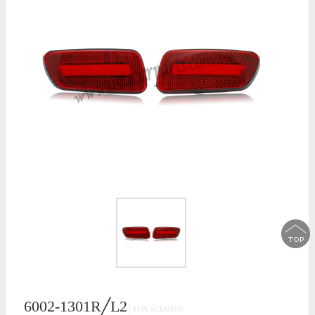
6002-1301R╱L2
│REPLACEMENT