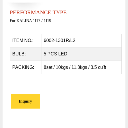
PERFORMANCE TYPE
For KALINA 1117 / 1119
ITEM NO.:
6002-1301R/L2
BULB:
5 PCS LED
PACKING:
8set / 10kgs / 11.3kgs / 3.5 cu'ft
Inquiry