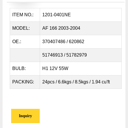
ITEM NO.:
1201-0401NE
MODEL:
AF 166 2003-2004
OE.:
370407486 / 620862
51746913 / 51782979
BULB:
H1 12V 55W
PACKING:
24pcs / 6.6kgs / 8.5kgs / 1.94 cu'ft
Inquiry