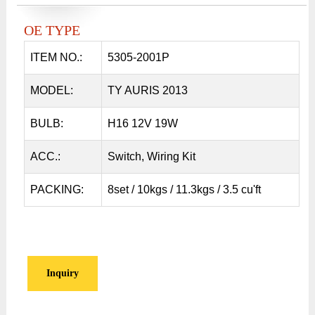
OE TYPE
ITEM NO.:
5305-2001P
MODEL:
TY AURIS 2013
BULB:
H16 12V 19W
ACC.:
Switch, Wiring Kit
PACKING:
8set / 10kgs / 11.3kgs / 3.5 cu'ft
Inquiry