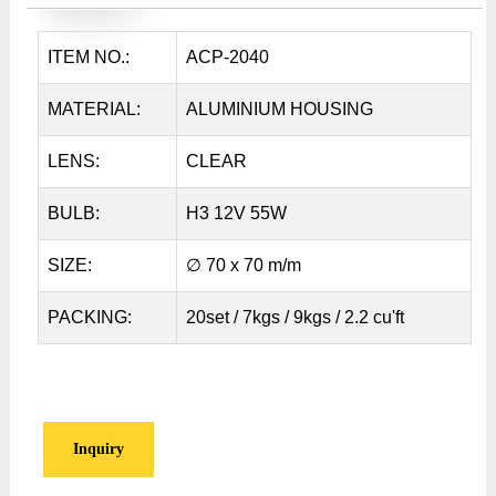
ITEM NO.:
ACP-2040
MATERIAL:
ALUMINIUM HOUSING
LENS:
CLEAR
BULB:
H3 12V 55W
SIZE:
∅ 70 x 70 m/m
PACKING:
20set / 7kgs / 9kgs / 2.2 cu'ft
Inquiry