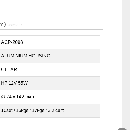
m)
│UNIVERSAL
ACP-2098
ALUMINIUM HOUSING
CLEAR
H7 12V 55W
∅ 74 x 142 m/m
10set / 16kgs / 17kgs / 3.2 cu'ft