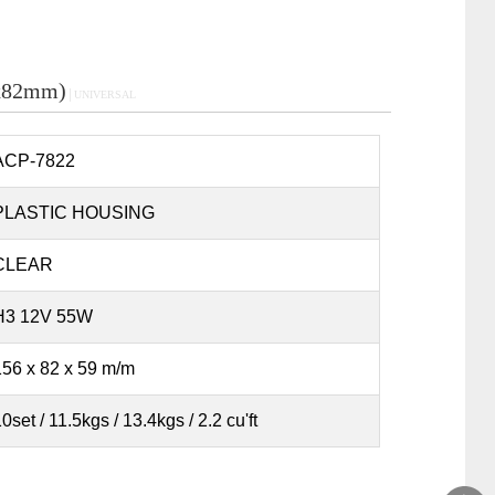
x82mm)
│UNIVERSAL
ACP-7822
PLASTIC HOUSING
CLEAR
H3 12V 55W
156 x 82 x 59 m/m
0set / 11.5kgs / 13.4kgs / 2.2 cu'ft