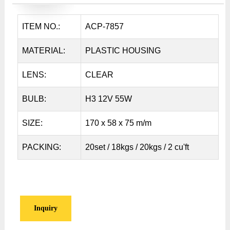
ITEM NO.:
ACP-7857
MATERIAL:
PLASTIC HOUSING
LENS:
CLEAR
BULB:
H3 12V 55W
SIZE:
170 x 58 x 75 m/m
PACKING:
20set / 18kgs / 20kgs / 2 cu'ft
Inquiry