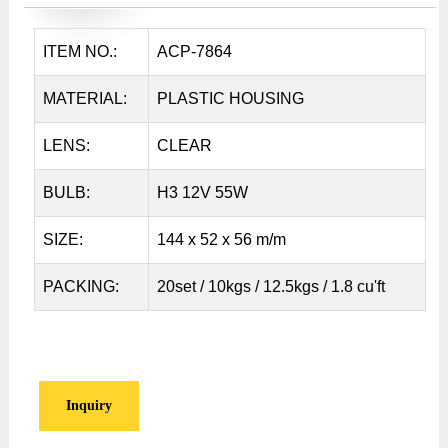
ITEM NO.:
ACP-7864
MATERIAL:
PLASTIC HOUSING
LENS:
CLEAR
BULB:
H3 12V 55W
SIZE:
144 x 52 x 56 m/m
PACKING:
20set / 10kgs / 12.5kgs / 1.8 cu'ft
Inquiry