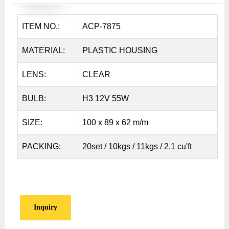
ITEM NO.:
ACP-7875
MATERIAL:
PLASTIC HOUSING
LENS:
CLEAR
BULB:
H3 12V 55W
SIZE:
100 x 89 x 62 m/m
PACKING:
20set / 10kgs / 11kgs / 2.1 cu'ft
Inquiry