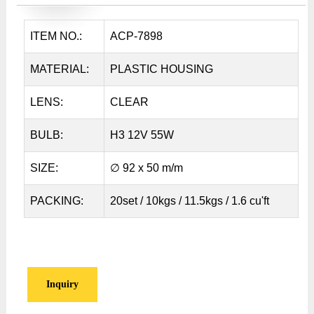
ITEM NO.:
ACP-7898
MATERIAL:
PLASTIC HOUSING
LENS:
CLEAR
BULB:
H3 12V 55W
SIZE:
∅ 92 x 50 m/m
PACKING:
20set / 10kgs / 11.5kgs / 1.6 cu'ft
Inquiry