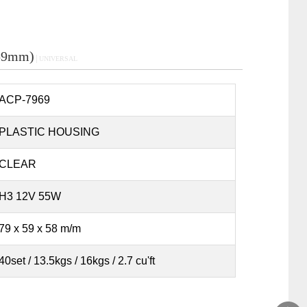
59mm)
│UNIVERSAL
ACP-7969
PLASTIC HOUSING
CLEAR
H3 12V 55W
79 x 59 x 58 m/m
40set / 13.5kgs / 16kgs / 2.7 cu'ft