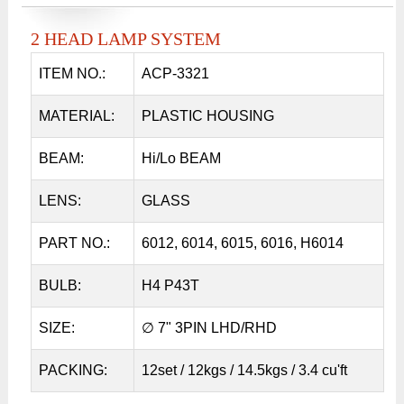
2 HEAD LAMP SYSTEM
ITEM NO.:
ACP-3321
MATERIAL:
PLASTIC HOUSING
BEAM:
Hi/Lo BEAM
LENS:
GLASS
PART NO.:
6012, 6014, 6015, 6016, H6014
BULB:
H4 P43T
SIZE:
∅ 7" 3PIN LHD/RHD
PACKING:
12set / 12kgs / 14.5kgs / 3.4 cu'ft