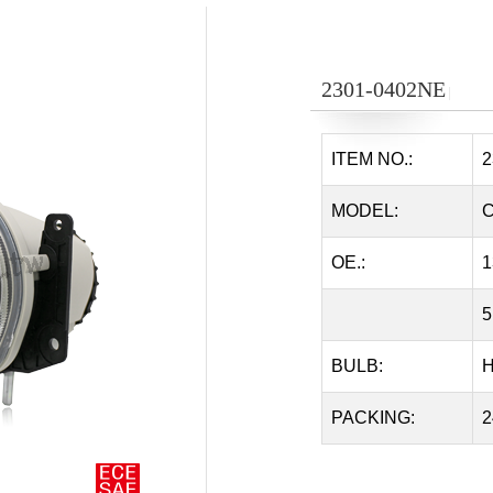
2301-0402NE
│
ITEM NO.:
2
MODEL:
C
OE.:
1
5
BULB:
H
PACKING:
2