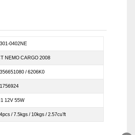
301-0402NE
T NEMO CARGO 2008
356651080 / 6206K0
1756924
1 12V 55W
4pcs / 7.5kgs / 10kgs / 2.57cu'ft