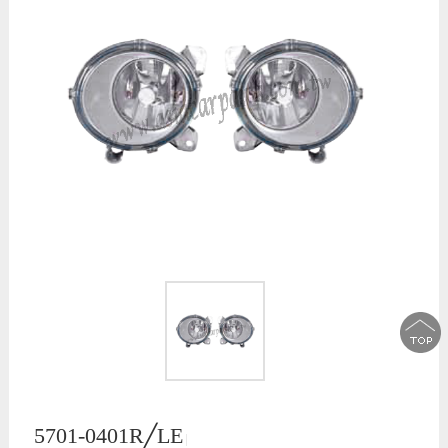
5701-0401R╱LE
│