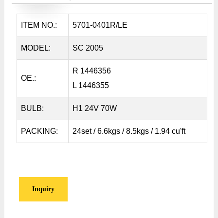
ITEM NO.:
5701-0401R/LE
MODEL:
SC 2005
R 1446356
OE.:
L 1446355
BULB:
H1 24V 70W
PACKING:
24set / 6.6kgs / 8.5kgs / 1.94 cu'ft
Inquiry