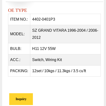
OE TYPE
ITEM NO.:
4402-0401P3
SZ GRAND VITARA 1996-2004 / 2006-
MODEL:
2012
BULB:
H11 12V 55W
ACC.:
Switch, Wiring Kit
PACKING:
12set / 10kgs / 11.3kgs / 3.5 cu'ft
Inquiry