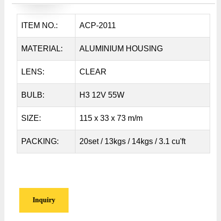
ITEM NO.:
ACP-2011
MATERIAL:
ALUMINIUM HOUSING
LENS:
CLEAR
BULB:
H3 12V 55W
SIZE:
115 x 33 x 73 m/m
PACKING:
20set / 13kgs / 14kgs / 3.1 cu'ft
Inquiry