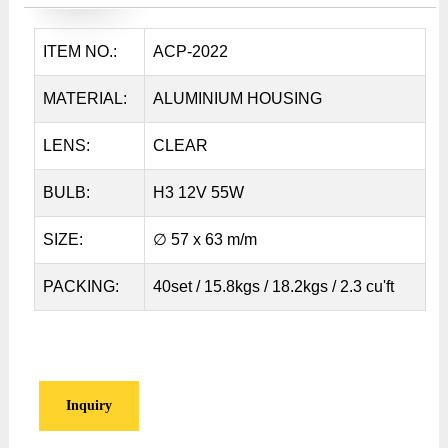
ITEM NO.:
ACP-2022
MATERIAL:
ALUMINIUM HOUSING
LENS:
CLEAR
BULB:
H3 12V 55W
SIZE:
∅ 57 x 63 m/m
PACKING:
40set / 15.8kgs / 18.2kgs / 2.3 cu'ft
Inquiry