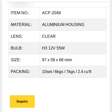
ITEM NO.:
ACP-2049
MATERIAL:
ALUMINIUM HOUSING
LENS:
CLEAR
BULB:
H3 12V 55W
SIZE:
97 x 58 x 68 m/m
PACKING:
10set / 6kgs / 7kgs / 2.4 cu'ft
Inquiry