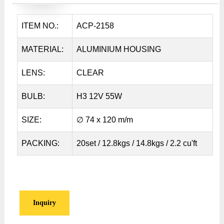
ITEM NO.:
ACP-2158
MATERIAL:
ALUMINIUM HOUSING
LENS:
CLEAR
BULB:
H3 12V 55W
SIZE:
∅ 74 x 120 m/m
PACKING:
20set / 12.8kgs / 14.8kgs / 2.2 cu'ft
Inquiry