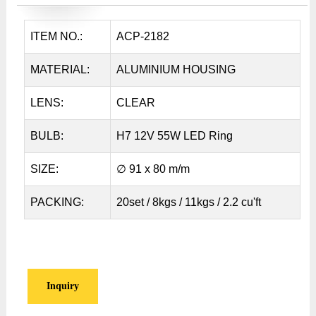
ITEM NO.:
ACP-2182
MATERIAL:
ALUMINIUM HOUSING
LENS:
CLEAR
BULB:
H7 12V 55W LED Ring
SIZE:
∅ 91 x 80 m/m
PACKING:
20set / 8kgs / 11kgs / 2.2 cu'ft
Inquiry