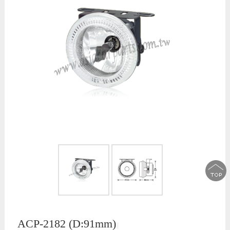
ACP-2182 (D:91mm)
│