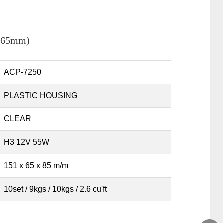
1x65mm)
│
ACP-7250
PLASTIC HOUSING
CLEAR
H3 12V 55W
151 x 65 x 85 m/m
10set / 9kgs / 10kgs / 2.6 cu'ft