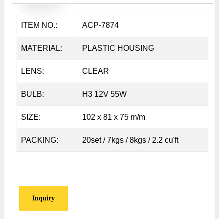
ITEM NO.:
ACP-7874
MATERIAL:
PLASTIC HOUSING
LENS:
CLEAR
BULB:
H3 12V 55W
SIZE:
102 x 81 x 75 m/m
PACKING:
20set / 7kgs / 8kgs / 2.2 cu'ft
Inquiry