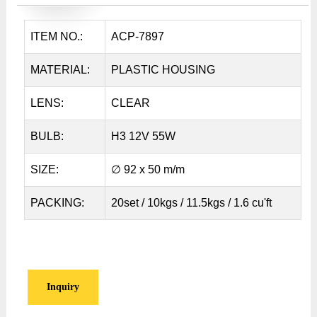
ITEM NO.:
ACP-7897
MATERIAL:
PLASTIC HOUSING
LENS:
CLEAR
BULB:
H3 12V 55W
SIZE:
∅ 92 x 50 m/m
PACKING:
20set / 10kgs / 11.5kgs / 1.6 cu'ft
Inquiry