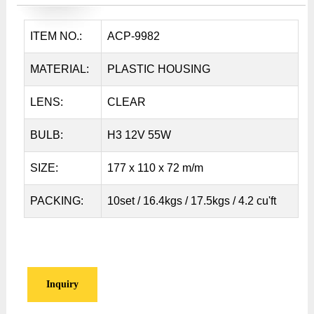
ITEM NO.:
ACP-9982
MATERIAL:
PLASTIC HOUSING
LENS:
CLEAR
BULB:
H3 12V 55W
SIZE:
177 x 110 x 72 m/m
PACKING:
10set / 16.4kgs / 17.5kgs / 4.2 cu'ft
Inquiry