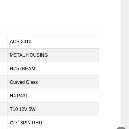
ACP-3310
METAL HOUSING
Hi/Lo BEAM
Curved Glass
H4 P43T
T10 12V 5W
∅ 7" 3PIN RHD