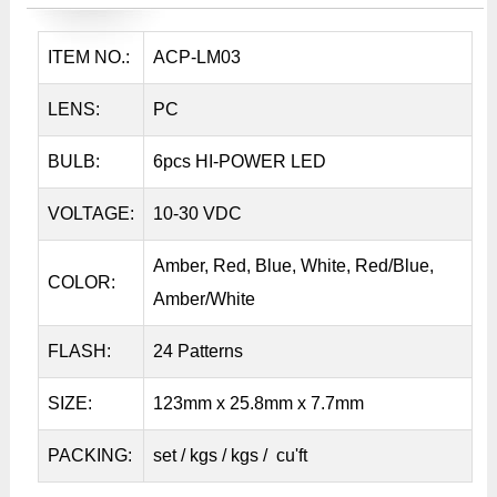
ITEM NO.:
ACP-LM03
LENS:
PC
BULB:
6pcs HI-POWER LED
VOLTAGE:
10-30 VDC
Amber, Red, Blue, White, Red/Blue,
COLOR:
Amber/White
FLASH:
24 Patterns
SIZE:
123mm x 25.8mm x 7.7mm
PACKING:
set / kgs / kgs / cu'ft