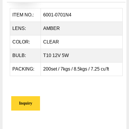
ITEM NO.:
6001-0701N4
LENS:
AMBER
COLOR:
CLEAR
BULB:
T10 12V 5W
PACKING:
200set / 7kgs / 8.5kgs / 7.25 cu'ft
Inquiry