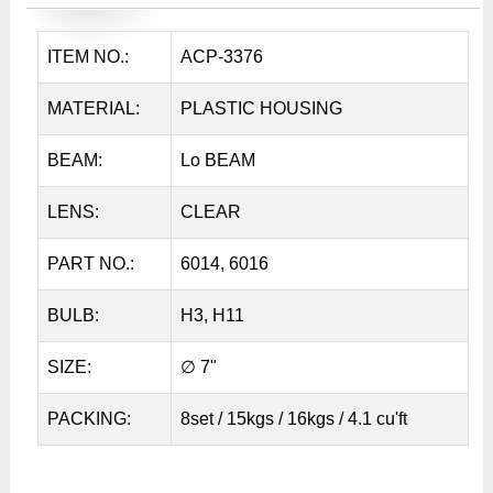
ITEM NO.:
ACP-3376
MATERIAL:
PLASTIC HOUSING
BEAM:
Lo BEAM
LENS:
CLEAR
PART NO.:
6014, 6016
BULB:
H3, H11
SIZE:
∅ 7"
PACKING:
8set / 15kgs / 16kgs / 4.1 cu'ft