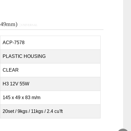
5x49mm)
│UNIVERSAL
ACP-7578
PLASTIC HOUSING
CLEAR
H3 12V 55W
145 x 49 x 83 m/m
20set / 9kgs / 11kgs / 2.4 cu'ft