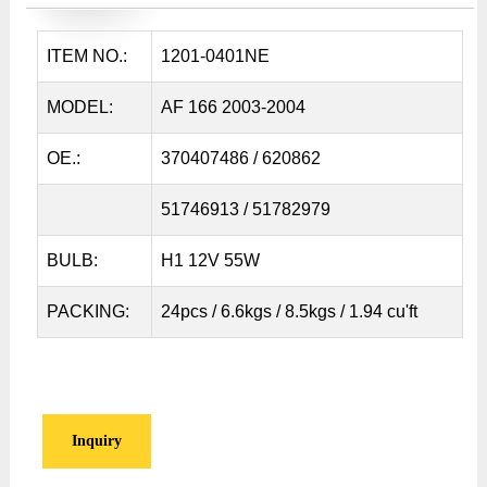
ITEM NO.:
1201-0401NE
MODEL:
AF 166 2003-2004
OE.:
370407486 / 620862
51746913 / 51782979
BULB:
H1 12V 55W
PACKING:
24pcs / 6.6kgs / 8.5kgs / 1.94 cu'ft
Inquiry