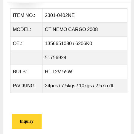
ITEM NO.:
2301-0402NE
MODEL:
CT NEMO CARGO 2008
OE.:
1356651080 / 6206K0
51756924
BULB:
H1 12V 55W
PACKING:
24pcs / 7.5kgs / 10kgs / 2.57cu'ft
Inquiry